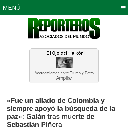
MENÚ
Portada
Política
Opinión
Bogotá
Internacionales
Planeta Tierra
Deportes
Económicas
Regiones
Judiciales
Tecnología
Salud
Turismo
Educación
Neira
Acercamientos entre Trump y Petro
Ampliar
«Fue un aliado de Colombia y
siempre apoyó la búsqueda de la
paz»: Galán tras muerte de
Sebastián Piñera