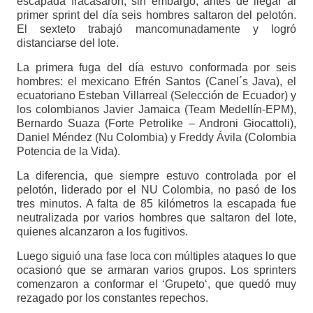
escapada fracasaron, sin embargo, antes de llegar al
primer sprint del día seis hombres saltaron del pelotón.
El sexteto trabajó mancomunadamente y logró
distanciarse del lote.
La primera fuga del día estuvo conformada por seis
hombres: el mexicano Efrén Santos (Canel´s Java), el
ecuatoriano Esteban Villarreal (Selección de Ecuador) y
los colombianos Javier Jamaica (Team Medellín-EPM),
Bernardo Suaza (Forte Petrolike – Androni Giocattoli),
Daniel Méndez (Nu Colombia) y Freddy Ávila (Colombia
Potencia de la Vida).
La diferencia, que siempre estuvo controlada por el
pelotón, liderado por el NU Colombia, no pasó de los
tres minutos. A falta de 85 kilómetros la escapada fue
neutralizada por varios hombres que saltaron del lote,
quienes alcanzaron a los fugitivos.
Luego siguió una fase loca con múltiples ataques lo que
ocasionó que se armaran varios grupos. Los sprinters
comenzaron a conformar el ‘Grupeto‘, que quedó muy
rezagado por los constantes repechos.