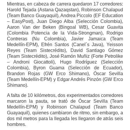
Mientras, en cabeza de carrera quedaron 17 corredores:
Harold Tejada (Astana Qazaqstan), Robinson Chalapud
(Team Banco Guayaquil), Andrea Piccolo (EF Education
– EasyPost), Juan Diego Alba (Selección Colombia),
Aaron Van der Beken (Bingoal WB), Cesar Guavita
(Colombia Potencia de la Vida-Strongman), Rodrigo
Contreras (Nu Colombia), Javier Jamaica (Team
Medellín-EPM), Efrén Santos (Canel´s Java), Yeisson
Reyes (Team Sistecrédito), David Santiago Gómez
(Team Sistecrédito), José Ramón Muñiz (Forte Petrolike
– Androni Giocattoli), Hugo Rodríguez (Selección
Colombia), Byron Guama (Selección de Ecuador),
Brandon Rojas (GW Erco Shimano), Óscar Sevilla
(Team Medellín-EPM) y Edgar Andrés Pinzón (GW Erco
Shimano).
A falta de 10 kilómetros, dos experimentados corredores
marcaron la pauta, se trató de Óscar Sevilla (Team
Medellín-EPM) y Robinson Chalapud (Team Banco
Guayaquil), quienes cambiaron de ritmo, sin embargo, a
dos mil metros para la llegada les llegaron de atrás seis
hombres.