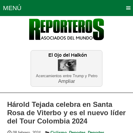
MENÚ
Portada
Política
Opinión
Bogotá
Internacionales
Planeta Tierra
Deportes
Económicas
Regiones
Judiciales
Tecnología
Salud
Turismo
Educación
Neira
Acercamientos entre Trump y Petro
Ampliar
Hárold Tejada celebra en Santa
Rosa de Viterbo y es el nuevo líder
del Tour Colombia 2024
08 febrero, 2024
Ciclismo
,
Deportes
,
Deportes