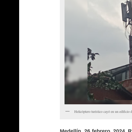
Helicóptero turístico cayó en un edificio
Medellín, 26 febrero, 2024