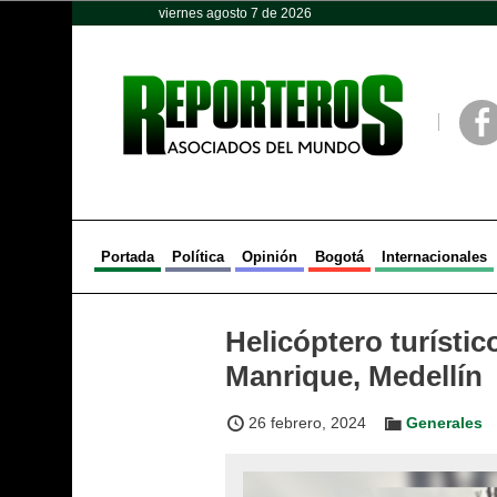
viernes agosto 7 de 2026
Opinión
Política
Deportes
Face
Portada
Política
Opinión
Bogotá
Internacionales
Helicóptero turístic
Manrique, Medellín
26 febrero, 2024
Generales