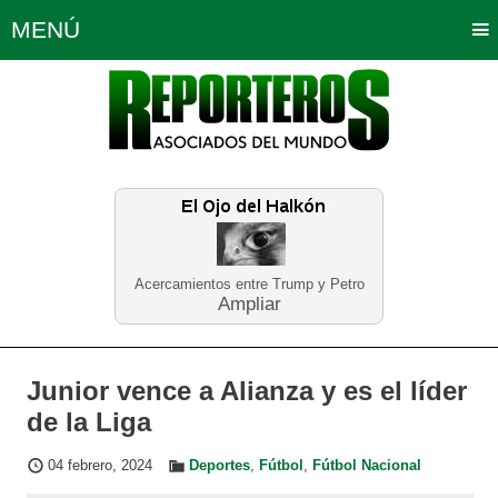
MENÚ
Portada
Política
Opinión
Bogotá
Internacionales
Planeta Tierra
Deportes
Económicas
Regiones
Judiciales
Tecnología
Salud
Turismo
Educación
Neira
Acercamientos entre Trump y Petro
Ampliar
Junior vence a Alianza y es el líder
de la Liga
04 febrero, 2024
Deportes
,
Fútbol
,
Fútbol Nacional