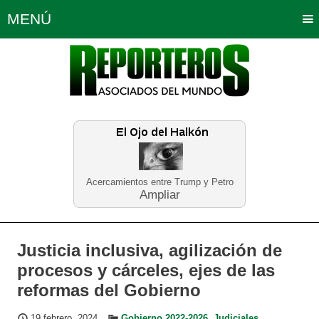
MENÚ
Portada
Política
Opinión
Bogotá
Internacionales
Planeta Tierra
Deportes
Económicas
Regiones
Judiciales
Tecnología
Salud
Turismo
Educación
Neira
Acercamientos entre Trump y Petro
Ampliar
Justicia inclusiva, agilización de
procesos y cárceles, ejes de las
reformas del Gobierno
19 febrero, 2024
Gobierno 2022-2026
,
Judiciales