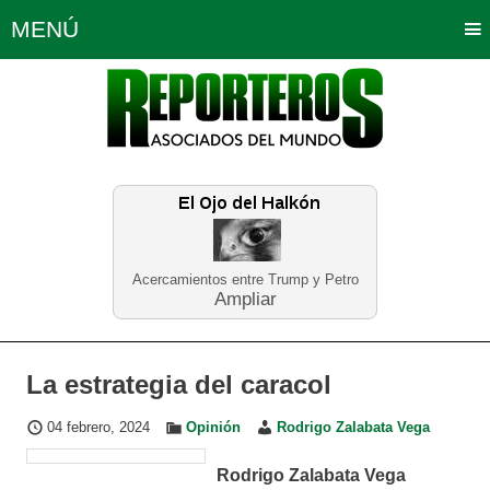
MENÚ
Portada
Política
Opinión
Bogotá
Internacionales
Planeta Tierra
Deportes
Económicas
Regiones
Judiciales
Tecnología
Salud
Turismo
Educación
Neira
Acercamientos entre Trump y Petro
Ampliar
La estrategia del caracol
04 febrero, 2024
Opinión
Rodrigo Zalabata Vega
Rodrigo Zalabata Vega