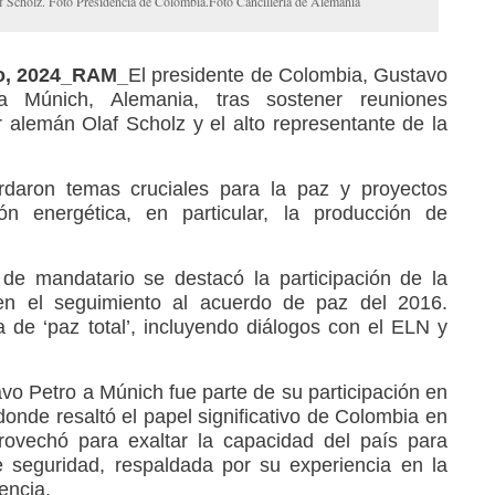
laf Scholz. Foto Presidencia de Colombia.Foto Cancilleria de Alemania
ro, 2024_RAM_
El presidente de Colombia, Gustavo
a Múnich, Alemania, tras sostener reuniones
r alemán Olaf Scholz y el alto representante de la
daron temas cruciales para la paz y proyectos
ión energética, en particular, la producción de
 de mandatario se destacó la participación de la
n el seguimiento al acuerdo de paz del 2016.
a de ‘paz total’, incluyendo diálogos con el ELN y
tavo Petro a Múnich fue parte de su participación en
onde resaltó el papel significativo de Colombia en
provechó para exaltar la capacidad del país para
e seguridad, respaldada por su experiencia en la
encia.