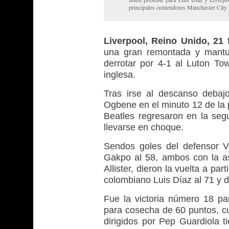
principales contendores Manchester City 
Liverpool, Reino Unido, 21 
una gran remontada y mantuv
derrotar por 4-1 al Luton To
inglesa.
Tras irse al descanso debajo
Ogbene en el minuto 12 de la p
Beatles regresaron en la seg
llevarse en choque.
Sendos goles del defensor Vi
Gakpo al 58, ambos con la as
Allister, dieron la vuelta a pa
colombiano Luis Díaz al 71 y de 
Fue la victoria número 18 pa
para cosecha de 60 puntos, cu
dirigidos por Pep Guardiola 