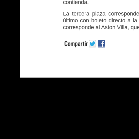
contienda.
La tercera plaza corresponde
último con boleto directo a 
corresponde al Aston Villa, que