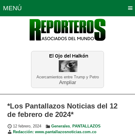
MENÚ
Portada
Política
Opinión
Bogotá
Internacionales
Planeta Tierra
Deportes
Económicas
Regiones
Judiciales
Tecnología
Salud
Turismo
Educación
Neira
Acercamientos entre Trump y Petro
Ampliar
*Los Pantallazos Noticias del 12
de febrero de 2024*
12 febrero, 2024
Generales
,
PANTALLAZOS
Redacción: www.pantallazosnoticias.com.co