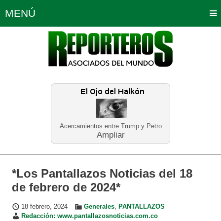
MENÚ
Portada
Política
Opinión
Bogotá
Internacionales
Planeta Tierra
Deportes
Económicas
Regiones
Judiciales
Tecnología
Salud
Turismo
Educación
Neira
Acercamientos entre Trump y Petro
Ampliar
*Los Pantallazos Noticias del 18
de febrero de 2024*
18 febrero, 2024
Generales
,
PANTALLAZOS
Redacción: www.pantallazosnoticias.com.co