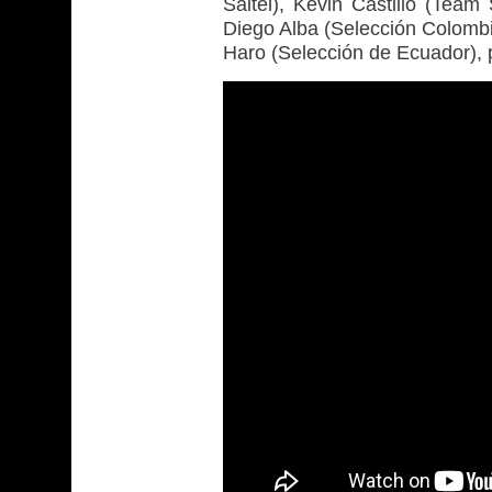
Saitel), Kevin Castillo (Team
Diego Alba (Selección Colomb
Haro (Selección de Ecuador), p