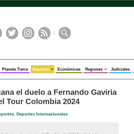
book
Twitter
Instagram
RSS
Buscar
Planeta Tierra
Deportes
Económicas
Regiones
Judiciales
ana el duelo a Fernando Gaviria
del Tour Colombia 2024
eportes
,
Deportes Internacionales