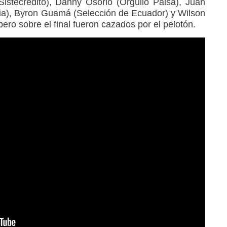
 Sistecredito), Danny Osorio (Orgullo Paisa), Juan
ia), Byron Guamá (Selección de Ecuador) y Wilson
ero sobre el final fueron cazados por el pelotón.