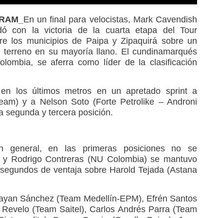
4_RAM_
En un final para velocistas, Mark Cavendish
ó con la victoria de la cuarta etapa del Tour
re los municipios de Paipa y Zipaquirá sobre un
n terreno en su mayoría llano. El cundinamarqués
lombia, se aferra como líder de la clasificación
ó en los últimos metros en un apretado sprint a
eam) y a Nelson Soto (Forte Petrolike – Androni
 la segunda y tercera posición.
ón general, en las primeras posiciones no se
 y Rodrigo Contreras (NU Colombia) se mantuvo
 segundos de ventaja sobre Harold Tejada (Astana
Brayan Sánchez (Team Medellín-EPM), Efrén Santos
l Revelo (Team Saitel), Carlos Andrés Parra (Team