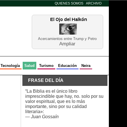
QUIENES SOMOS
ARCHIVO
Acercamientos entre Trump y Petro
Ampliar
Tecnología
Salud
Turismo
Educación
Neira
FRASE DEL DÍA
“La Biblia es el único libro
imprescindible que hay, no. solo por su
valor espiritual, que es lo más
importante, sino por su calidad
literaria»:
—
Juan Gossaín