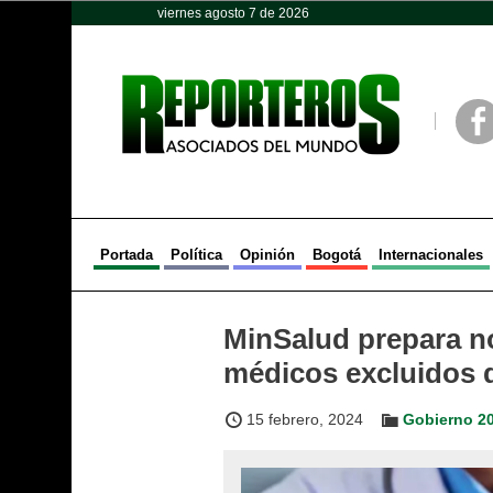
viernes agosto 7 de 2026
Opinión
Política
Deportes
Face
Portada
Política
Opinión
Bogotá
Internacionales
MinSalud prepara no
médicos excluidos 
15 febrero, 2024
Gobierno 2