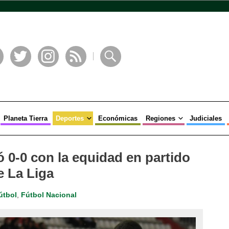
book
Twitter
Instagram
RSS
Buscar
Planeta Tierra
Deportes
Económicas
Regiones
Judiciales
0-0 con la equidad en partido
e La Liga
útbol
,
Fútbol Nacional