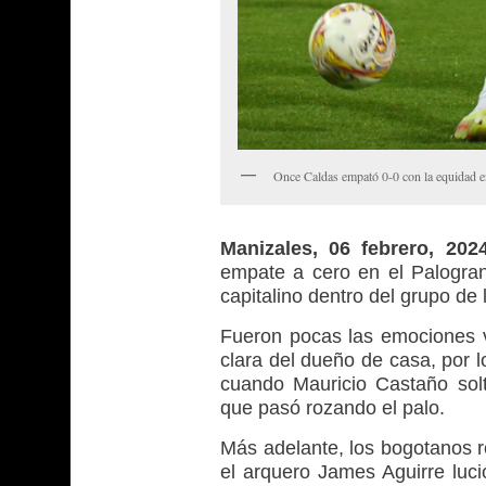
Once Caldas empató 0-0 con la equidad en
Manizales, 06 febrero, 20
empate a cero en el Palogra
capitalino dentro del grupo de 
Fueron pocas las emociones v
clara del dueño de casa, por l
cuando Mauricio Castaño sol
que pasó rozando el palo.
Más adelante, los bogotanos r
el arquero James Aguirre luci