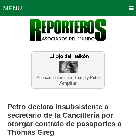
MENÚ
Portada
Política
Opinión
Bogotá
Internacionales
Planeta Tierra
Deportes
Económicas
Regiones
Judiciales
Tecnología
Salud
Turismo
Educación
Neira
Acercamientos entre Trump y Petro
Ampliar
Petro declara insubsistente a
secretario de la Cancillería por
otorgar contrato de pasaportes a
Thomas Greg