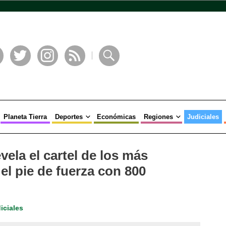
book
Twitter
Instagram
RSS
Buscar
Planeta Tierra
Deportes
Económicas
Regiones
Judiciales
vela el cartel de los más
l pie de fuerza con 800
iciales