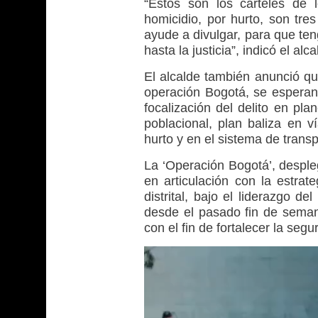
“Estos son los carteles de
homicidio, por hurto, son tre
ayude a divulgar, para que ten
hasta la justicia”, indicó el a
El alcalde también anunció que
operación Bogotá, se esperan 
focalización del delito en pla
poblacional, plan baliza en v
hurto y en el sistema de transp
La ‘Operación Bogotá’, desple
en articulación con la estrat
distrital, bajo el liderazgo d
desde el pasado fin de seman
con el fin de fortalecer la seg
Reproductor
de
vídeo