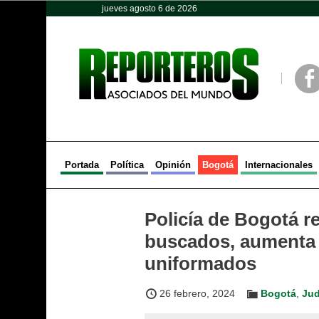
jueves agosto 6 de 2026
Opinión
Política
Deportes
Face
Portada
Política
Opinión
Bogotá
Internacionales
Policía de Bogotá re
buscados, aumenta e
uniformados
26 febrero, 2024
Bogotá
,
Jud