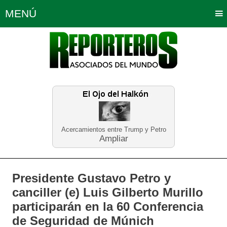
MENÚ
Portada
Política
Opinión
Bogotá
Internacionales
Planeta Tierra
Deportes
Económicas
Regiones
Judiciales
Tecnología
Salud
Turismo
Educación
Neira
Acercamientos entre Trump y Petro
Ampliar
Presidente Gustavo Petro y
canciller (e) Luis Gilberto Murillo
participarán en la 60 Conferencia
de Seguridad de Múnich