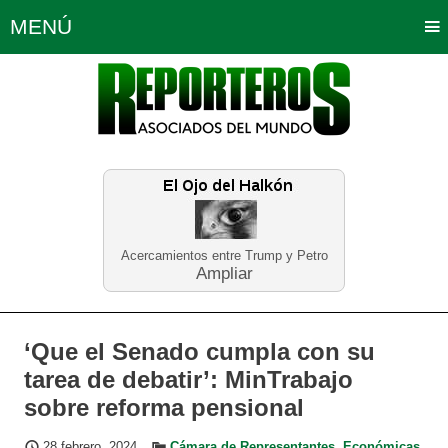
MENÚ
Portada
Política
Opinión
Bogotá
Internacionales
Planeta Tierra
Deportes
Económicas
Regiones
Judiciales
Tecnología
Salud
Turismo
Educación
Neira
Acercamientos entre Trump y Petro
Ampliar
‘Que el Senado cumpla con su
tarea de debatir’: MinTrabajo
sobre reforma pensional
28 febrero, 2024
Cámara de Representantes
,
Económicas
,