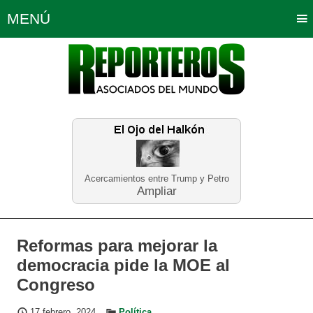
MENÚ
Portada
Política
Opinión
Bogotá
Internacionales
Planeta Tierra
Deportes
Económicas
Regiones
Judiciales
Tecnología
Salud
Turismo
Educación
Neira
Acercamientos entre Trump y Petro
Ampliar
Reformas para mejorar la
democracia pide la MOE al
Congreso
17 febrero, 2024
Política