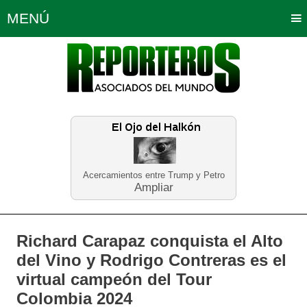
MENÚ
Portada
Política
Opinión
Bogotá
Internacionales
Planeta Tierra
Deportes
Económicas
Regiones
Judiciales
Tecnología
Salud
Turismo
Educación
Neira
Acercamientos entre Trump y Petro
Ampliar
Richard Carapaz conquista el Alto
del Vino y Rodrigo Contreras es el
virtual campeón del Tour
Colombia 2024