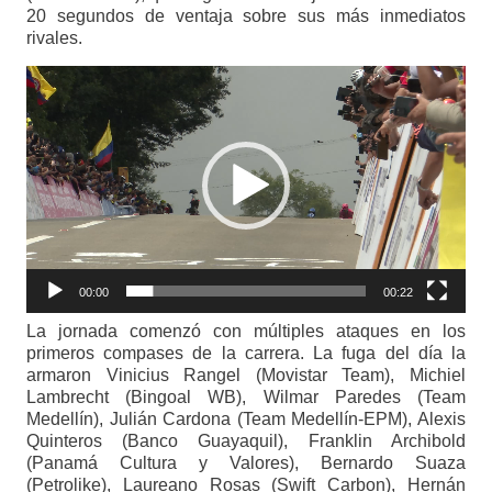
20 segundos de ventaja sobre sus más inmediatos
rivales.
Reproductor
de
vídeo
00:00
00:22
La jornada comenzó con múltiples ataques en los
primeros compases de la carrera. La fuga del día la
armaron Vinicius Rangel (Movistar Team), Michiel
Lambrecht (Bingoal WB), Wilmar Paredes (Team
Medellín), Julián Cardona (Team Medellín-EPM), Alexis
Quinteros (Banco Guayaquil), Franklin Archibold
(Panamá Cultura y Valores), Bernardo Suaza
(Petrolike), Laureano Rosas (Swift Carbon), Hernán