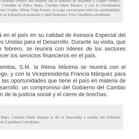
a Máxima sostuvo una reunión con el Ministro de Hacienda y Crédito Público,
e Colombia en Países Bajos, Carolina Olarte Bácares, y con la Coordinadora
es Unidas, Mireia Villar Forner, en la que conversaron sobre las oportunidades
er en la Región en inclusión y salud financiera. Foto Cancilleria colombiana
 en el país en su calidad de Asesora Especial del
 Unidas para el Desarrollo. Durante su visita, que
febrero, se reunirá con líderes de los sectores
cer los servicios financieros en el país.
ombia, S.M. la Reina Máxima se reunirá con el
go, y con la Vicepresidenta Francia Márquez para
 las oportunidades que tiene el país en materia de
desarrollo; un compromiso del Gobierno del Cambio
 de la justicia social y el cierre de brechas.
Bajos, Carolina Olarte Bácares le dio la bienvenida a nombre del Gobierno
oto Cancilleria Colombiana