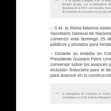
– A su llegada a Bogotá, S.M. la Rein
Ricardo Bonilla, con la Embajadora d
Residente de la ONU en Colombia, Nacion
de Colombia de convertirse en un país líd
– S.M. la Reina Máxima estará
Secretario General de Naciones
comenzó este domingo 25 de 
públicos y privados para fortale
– Durante su estadía en Col
Presidente Gustavo Petro Urre
conversar sobre los avances y
inclusión financiera para el 
para avanzar en la construcción
la Embajadora de Colombia en Países 
colombiano a la S.M. la Reina Máxima F