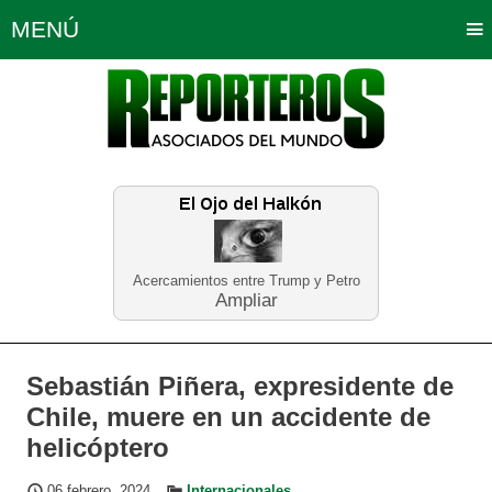
MENÚ
Portada
Política
Opinión
Bogotá
Internacionales
Planeta Tierra
Deportes
Económicas
Regiones
Judiciales
Tecnología
Salud
Turismo
Educación
Neira
Acercamientos entre Trump y Petro
Ampliar
Sebastián Piñera, expresidente de
Chile, muere en un accidente de
helicóptero
06 febrero, 2024
Internacionales