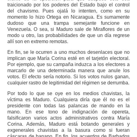
traicionado por los poderes del Estado bajo el control
del chavismo. Pues ojalá lo intenten, como en su
momento lo hizo Ortega en Nicaragua. Es sumamente
dudoso que una trampa semejante funcione en
Venezuela. O sea, si Maduro sale de Miraflores de un
modo u otro, las probabilidades de que un día regrese
allí son en extremo remotas.
En fin, se le ocurren a uno muchos desenlaces que no
implican que María Corina esté en el tarjetón electoral.
Por ejemplo, que su campaña induzca a los electores a
marcarlo de una determinada manera que anule los
votos. El efecto sería notorio. Si los votos nulos ganan,
cualquier rastro de legitimidad del régimen se derrumba.
Por todo lo que se oye en los medios chavistas, la
víctima es Maduro. Cualquiera diría que él no es el
presidente con todas las palancas de mando en la
mano. En ese tono de indignación de opereta,
falsificaron varios actos administrativos contra María
Corina. Además, Maduro está botando generales y
exgenerales chavistas a la basura como si fueran
cáscaras de banano. En fin, los acuerdos de Barbados