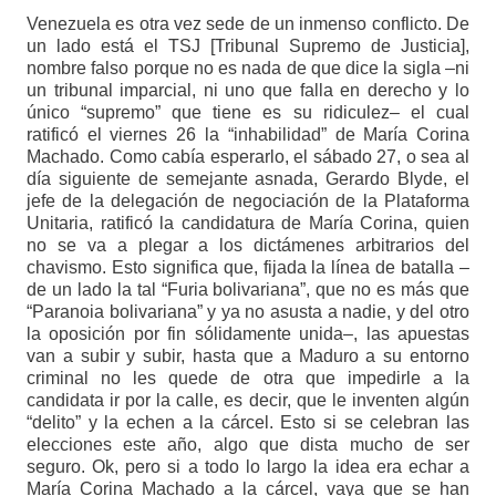
Venezuela es otra vez sede de un inmenso conflicto. De
un lado está el TSJ [Tribunal Supremo de Justicia],
nombre falso porque no es nada de que dice la sigla –ni
un tribunal imparcial, ni uno que falla en derecho y lo
único “supremo” que tiene es su ridiculez– el cual
ratificó el viernes 26 la “inhabilidad” de María Corina
Machado. Como cabía esperarlo, el sábado 27, o sea al
día siguiente de semejante asnada, Gerardo Blyde, el
jefe de la delegación de negociación de la Plataforma
Unitaria, ratificó la candidatura de María Corina, quien
no se va a plegar a los dictámenes arbitrarios del
chavismo. Esto significa que, fijada la línea de batalla –
de un lado la tal “Furia bolivariana”, que no es más que
“Paranoia bolivariana” y ya no asusta a nadie, y del otro
la oposición por fin sólidamente unida–, las apuestas
van a subir y subir, hasta que a Maduro a su entorno
criminal no les quede de otra que impedirle a la
candidata ir por la calle, es decir, que le inventen algún
“delito” y la echen a la cárcel. Esto si se celebran las
elecciones este año, algo que dista mucho de ser
seguro. Ok, pero si a todo lo largo la idea era echar a
María Corina Machado a la cárcel, vaya que se han