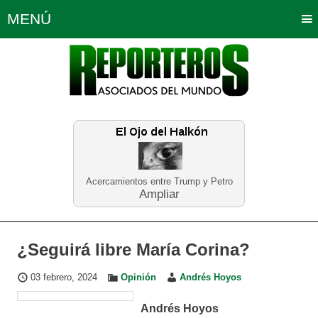
MENÚ
Portada
Política
Opinión
Bogotá
Internacionales
Planeta Tierra
Deportes
Económicas
Regiones
Judiciales
Tecnología
Salud
Turismo
Educación
Neira
Acercamientos entre Trump y Petro
Ampliar
¿Seguirá libre María Corina?
03 febrero, 2024
Opinión
Andrés Hoyos
Andrés Hoyos