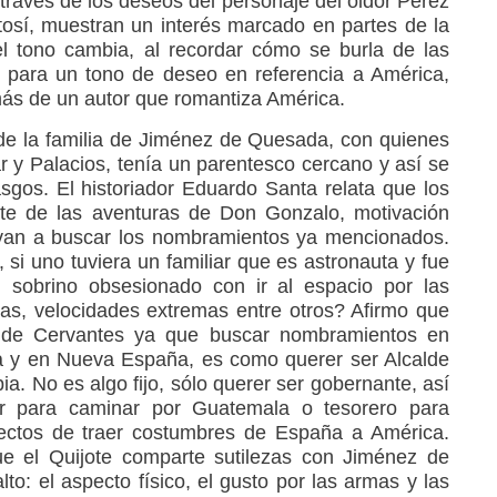
ravés de los deseos del personaje del oidor Pérez
osí, muestran un interés marcado en partes de la
el tono cambia, al recordar cómo se burla de las
 para un tono de deseo en referencia a América,
ás de un autor que romantiza América.
de la familia de Jiménez de Quesada, con quienes
r y Palacios, tenía un parentesco cercano y así se
sgos. El historiador Eduardo Santa relata que los
e de las aventuras de Don Gonzalo, motivación
evan a buscar los nombramientos ya mencionados.
si uno tuviera un familiar que es astronauta y fue
 sobrino obsesionado con ir al espacio por las
aras, velocidades extremas entre otros? Afirmo que
de Cervantes ya que buscar nombramientos en
 y en Nueva España, es como querer ser Alcalde
a. No es algo fijo, sólo querer ser gobernante, así
r para caminar por Guatemala o tesorero para
ectos de traer costumbres de España a América.
que el Quijote comparte sutilezas con Jiménez de
to: el aspecto físico, el gusto por las armas y las