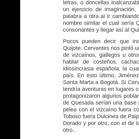
letras, o doncellas inalcanza
un ejercicio de imaginación,
palabra a otra al ir cambiand
nombre similar el cual sería 
consonantes y llegar así al Qui
Pocos pueden decir que incl
Quijote. Cervantes nos pintó 
de vizcaínos, gallegos u ot
hablar de costeños, cacha
idiosincrasia española, la cu
país. En esto último, Jiménez
Santa Marta a Bogotá. Si Cerv
tendría aventuras en lugares c
protagonizaron algunos poblam
de Quesada serían una base pa
pelea con el vizcaíno fuera c
Toboso fuera Dulcinea de Paip
Dorado y por otro, con el de l
otro..