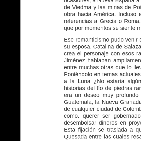
ocasiones, a Nueva España a t
de Viedma y las minas de Pot
obra hacia América. Incluso 
referencias a Grecia o Roma,
que por momentos se siente m
Ese romanticismo pudo venir 
su esposa, Catalina de Salaza
crea el personaje con esos ra
Jiménez hablaban ampliament
entre muchas otras que lo ll
Poniéndolo en temas actuales, 
a la Luna ¿No estaría algún
historias del tío de piedras r
era un deseo muy profundo 
Guatemala, la Nueva Granada
de cualquier ciudad de Colombi
como, querer ser gobernado
desembolsar dineros en proy
Esta fijación se traslada a 
Quesada entre las cuales resal