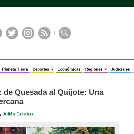
book
Twitter
Instagram
RSS
Buscar
Planeta Tierra
Deportes
Económicas
Regiones
Judiciales
 de Quesada al Quijote: Una
ercana
Julián Escobar