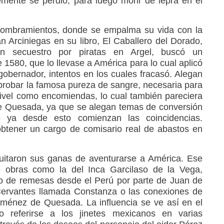
emente se perdió, para luego morir de lepra en el
 nombramientos, donde se empalma su vida con la
Arciniegas en su libro, El Caballero del Dorado,
n secuestro por piratas en Argel, buscó un
1580, que lo llevase a América para lo cual aplicó
gobernador, intentos en los cuales fracasó. Alegan
probar la famosa pureza de sangre, necesaria para
ivel como encomiendas, lo cual también pareciera
e Quesada, ya que se alegan temas de conversión
ue ya desde esto comienzan las coincidencias.
obtener un cargo de comisario real de abastos en
uitaron sus ganas de aventurarse a América. Ese
 obras como la del Inca Garcilaso de la Vega,
o de remesas desde el Perú por parte de Juan de
ervantes llamada Constanza o las conexiones de
iménez de Quesada. La influencia se ve así en el
 referirse a los jinetes mexicanos en varias