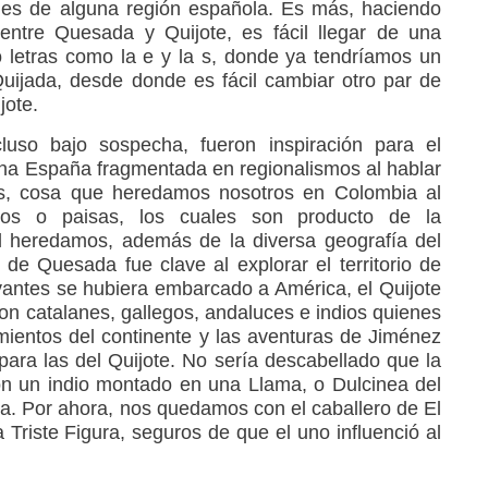
bles de alguna región española. Es más, haciendo
 entre Quesada y Quijote, es fácil llegar de una
o letras como la e y la s, donde ya tendríamos un
Quijada, desde donde es fácil cambiar otro par de
jote.
uso bajo sospecha, fueron inspiración para el
una España fragmentada en regionalismos al hablar
ros, cosa que heredamos nosotros en Colombia al
cos o paisas, los cuales son producto de la
al heredamos, además de la diversa geografía del
 de Quesada fue clave al explorar el territorio de
antes se hubiera embarcado a América, el Quijote
on catalanes, gallegos, andaluces e indios quienes
ientos del continente y las aventuras de Jiménez
ra las del Quijote. No sería descabellado que la
on un indio montado en una Llama, o Dulcinea del
a. Por ahora, nos quedamos con el caballero de El
a Triste Figura, seguros de que el uno influenció al