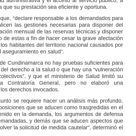
ad administrativa y el acceso al servicio público, a
a que su prestación sea eficiente y oportuna.
al que, “declare responsable a los demandados para
icen las gestiones necesarias para disponer del
ización mensual de las reservas técnicas y disponer
o de estas a fin de hacer cesar la grave afectación
los habitantes del territorio nacional causados por
el aseguramiento en salud”.
 de Cundinamarca no hay pruebas suficientes para
 del derecho a la salud o que hay una “vulneración
olectivos”, y que el ministerio de Salud limitó su
a Contraloría General, pero no elaboró una
 los derechos invocados.
asunto se requiere hacer un análisis más profundo,
sposiciones que se aducen como trasgredidas en el
tenido en la demanda, los argumentos de defensa
demandadas, y demás que se aducen aspectos que
olver la solicitud de medida cautelar”, determinó el