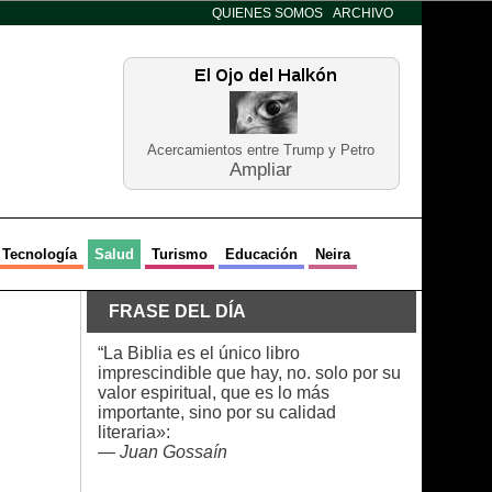
QUIENES SOMOS
ARCHIVO
Acercamientos entre Trump y Petro
Ampliar
Tecnología
Salud
Turismo
Educación
Neira
FRASE DEL DÍA
“La Biblia es el único libro
imprescindible que hay, no. solo por su
valor espiritual, que es lo más
importante, sino por su calidad
literaria»:
—
Juan Gossaín