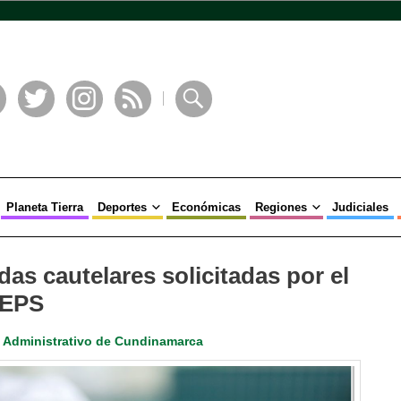
book
Twitter
Instagram
RSS
Buscar
Planeta Tierra
Deportes
Económicas
Regiones
Judiciales
as cautelares solicitadas por el
 EPS
l Administrativo de Cundinamarca