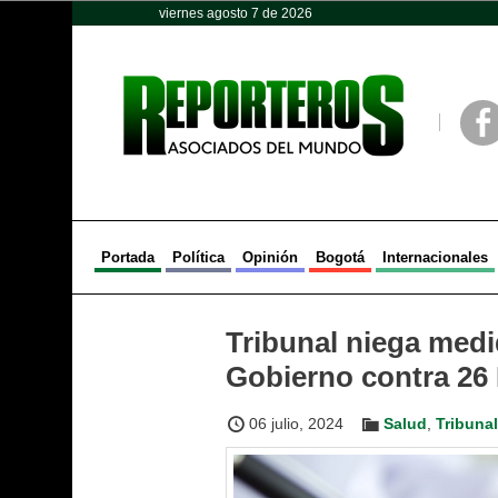
viernes agosto 7 de 2026
Opinión
Política
Deportes
Face
Portada
Política
Opinión
Bogotá
Internacionales
Tribunal niega medid
Gobierno contra 26
06 julio, 2024
Salud
,
Tribuna