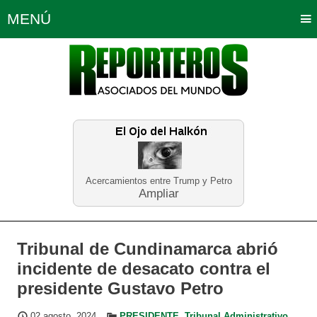
MENÚ
Portada
Política
Opinión
Bogotá
Internacionales
Planeta Tierra
Deportes
Económicas
Regiones
Judiciales
Tecnología
Salud
Turismo
Educación
Neira
Acercamientos entre Trump y Petro
Ampliar
Tribunal de Cundinamarca abrió
incidente de desacato contra el
presidente Gustavo Petro
02 agosto, 2024
PRESIDENTE
,
Tribunal Administrativo