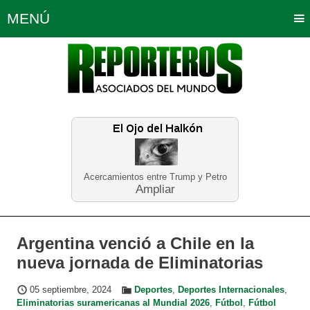
MENÚ
Portada
Política
Opinión
Bogotá
Internacionales
Planeta Tierra
Deportes
Económicas
Regiones
Judiciales
Tecnología
Salud
Turismo
Educación
Neira
Acercamientos entre Trump y Petro
Ampliar
Argentina venció a Chile en la
nueva jornada de Eliminatorias
05 septiembre, 2024
Deportes
,
Deportes Internacionales
,
Eliminatorias suramericanas al Mundial 2026
,
Fútbol
,
Fútbol