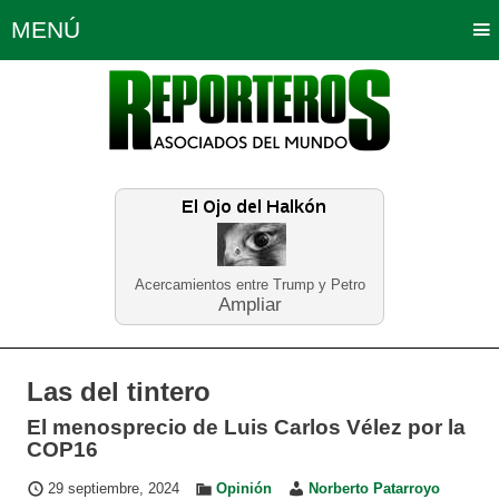
MENÚ
Portada
Política
Opinión
Bogotá
Internacionales
Planeta Tierra
Deportes
Económicas
Regiones
Judiciales
Tecnología
Salud
Turismo
Educación
Neira
Acercamientos entre Trump y Petro
Ampliar
Las del tintero
El menosprecio de Luis Carlos Vélez por la
COP16
29 septiembre, 2024
Opinión
Norberto Patarroyo