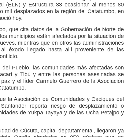
nal (ELN) y Estructura 33 ocasionan al menos 80
co mil desplazados en la región del Catatumbo, en
noció hoy.
empo, que cita datos de la Gobernación de Norte de
os municipios están afectados por la situación de
jueves, mientras que en otros las administraciones
l éxodo llegado hasta allí proveniente de las
nflicto.
a del Pueblo, las comunidades más afectadas son
acarí y Tibú y entre las personas asesinadas se
 paz y el líder Carmelo Guerrero de la Asociación
Catatumbo.
que la Asociación de Comunidades y Caciques del
antander reporta riesgo de desplazamiento o
nidades de Yukpa Tayaya y de las Ucha Petajpo y
dad de Cúcuta, capital departamental, llegaron ya