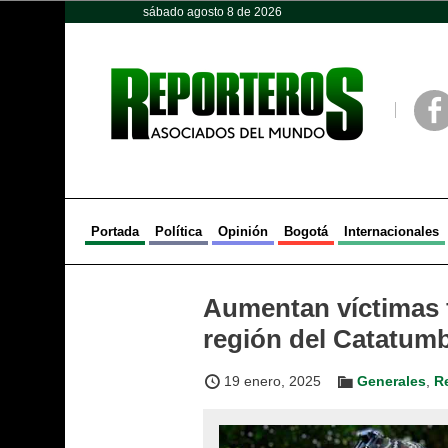
sábado agosto 8 de 2026
Opinión
Política
Deportes
Face
Portada
Política
Opinión
Bogotá
Internacionales
Aumentan víctimas f
región del Catatum
19 enero, 2025
Generales
,
R