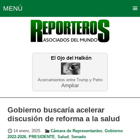
MENÚ
Portada
Política
Opinión
Bogotá
Internacionales
Planeta Tierra
Deportes
Económicas
Regiones
Judiciales
Tecnología
Salud
Turismo
Educación
Neira
Acercamientos entre Trump y Petro
Ampliar
Gobierno buscaría acelerar
discusión de reforma a la salud
14 enero, 2025
Cámara de Representantes
,
Gobierno
2022-2026
,
PRESIDENTE
,
Salud
,
Senado