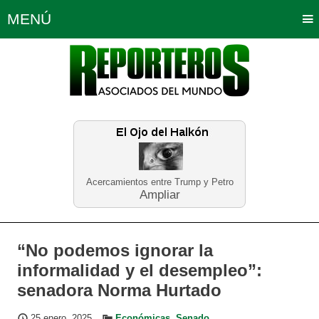
MENÚ
Portada
Política
Opinión
Bogotá
Internacionales
Planeta Tierra
Deportes
Económicas
Regiones
Judiciales
Tecnología
Salud
Turismo
Educación
Neira
Acercamientos entre Trump y Petro
Ampliar
“No podemos ignorar la
informalidad y el desempleo”:
senadora Norma Hurtado
25 enero, 2025
Económicas
,
Senado