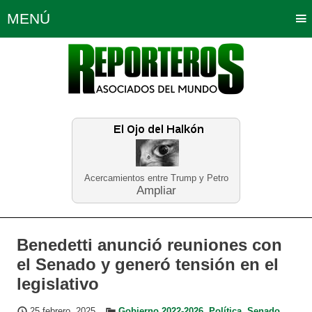
MENÚ
Portada
Política
Opinión
Bogotá
Internacionales
Planeta Tierra
Deportes
Económicas
Regiones
Judiciales
Tecnología
Salud
Turismo
Educación
Neira
Acercamientos entre Trump y Petro
Ampliar
Benedetti anunció reuniones con
el Senado y generó tensión en el
legislativo
25 febrero, 2025
Gobierno 2022-2026
,
Política
,
Senado