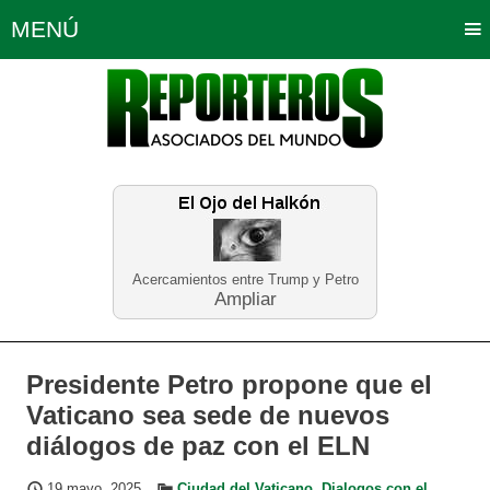
MENÚ
Portada
Política
Opinión
Bogotá
Internacionales
Planeta Tierra
Deportes
Económicas
Regiones
Judiciales
Tecnología
Salud
Turismo
Educación
Neira
Acercamientos entre Trump y Petro
Ampliar
Presidente Petro propone que el
Vaticano sea sede de nuevos
diálogos de paz con el ELN
19 mayo, 2025
Ciudad del Vaticano
,
Dialogos con el