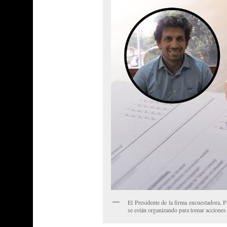
El Presidente de la firma encuestadora, 
se están organizando para tomar acciones 