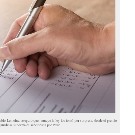
Pablo Lemoine, aseguró que, aunque la ley los tomó por sorpresa, desde el gremio
jurídicas si norma es sancionada por Petro.