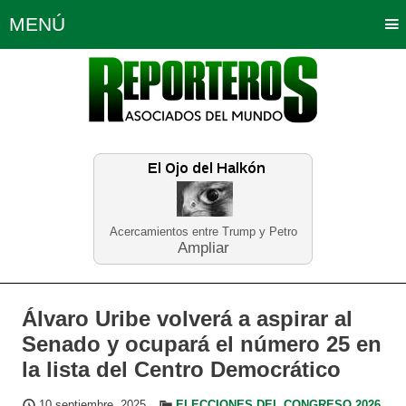
MENÚ
Portada
Política
Opinión
Bogotá
Internacionales
Planeta Tierra
Deportes
Económicas
Regiones
Judiciales
Tecnología
Salud
Turismo
Educación
Neira
Acercamientos entre Trump y Petro
Ampliar
Álvaro Uribe volverá a aspirar al
Senado y ocupará el número 25 en
la lista del Centro Democrático
10 septiembre, 2025
ELECCIONES DEL CONGRESO 2026
,