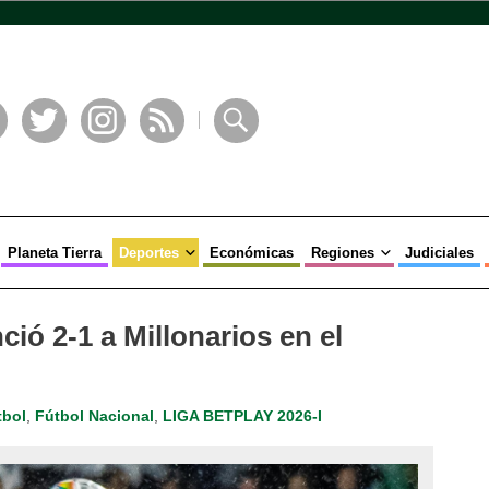
book
Twitter
Instagram
RSS
Buscar
Planeta Tierra
Deportes
Económicas
Regiones
Judiciales
ió 2-1 a Millonarios en el
tbol
,
Fútbol Nacional
,
LIGA BETPLAY 2026-I