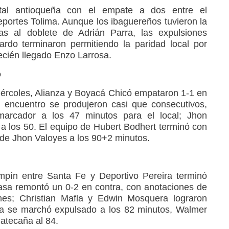
tal antioqueña con el empate a dos entre el
eportes Tolima. Aunque los ibaguereños tuvieron la
ias al doblete de Adrián Parra, las expulsiones
rdo terminaron permitiendo la paridad local por
recién llegado Enzo Larrosa.
ó
miércoles, Alianza y Boyacá Chicó empataron 1-1 en
l encuentro se produjeron casi que consecutivos,
marcador a los 47 minutos para el local; Jhon
a los 50. El equipo de Hubert Bodhert terminó con
 de Jhon Valoyes a los 90+2 minutos.
mpín entre Santa Fe y Deportivo Pereira terminó
asa remontó un 0-2 en contra, con anotaciones de
es; Christian Mafla y Edwin Mosquera lograron
ra se marchó expulsado a los 82 minutos, Walmer
atecaña al 84.