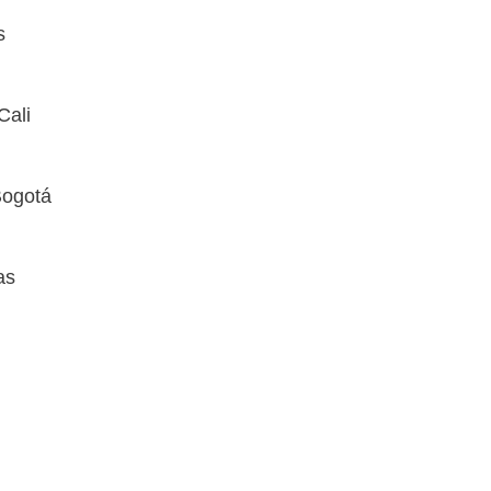
s
Cali
Bogotá
as