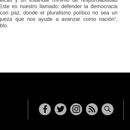
ticas y un estándar mínimo de responsabilidad
 Este es nuestro llamado: defender la democracia
con paz, donde el pluralismo político no sea un
iqueza que nos ayude a avanzar como nación”,
blo.
Facebook
Twitter
Instagram
RSS
Buscar