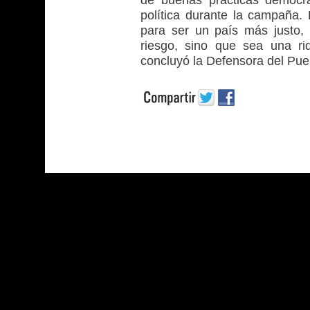
de buenas prácticas democrá
política durante la campaña.
para ser un país más justo, 
riesgo, sino que sea una r
concluyó la Defensora del Pue