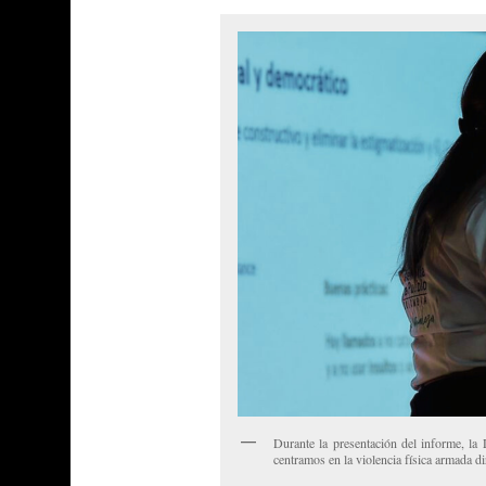
Durante la presentación del informe, la
centramos en la violencia física armada dir