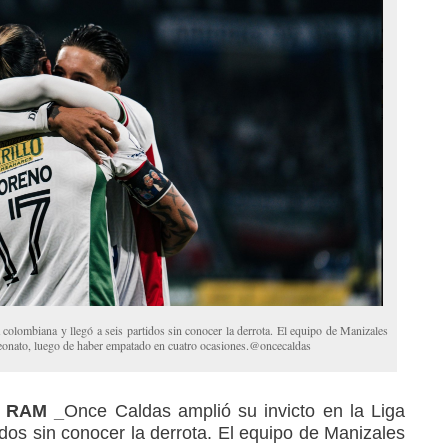
 colombiana y llegó a seis partidos sin conocer la derrota. El equipo de Manizales
peonato, luego de haber empatado en cuatro ocasiones.@oncecaldas
_ RAM _
Once Caldas amplió su invicto en la Liga
idos sin conocer la derrota. El equipo de Manizales