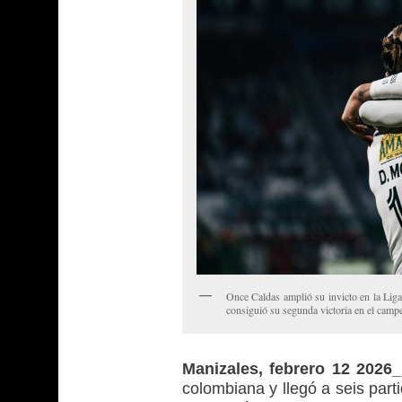
Once Caldas amplió su invicto en la Liga
consiguió su segunda victoria en el cam
Manizales, febrero 12 2026
colombiana y llegó a seis part