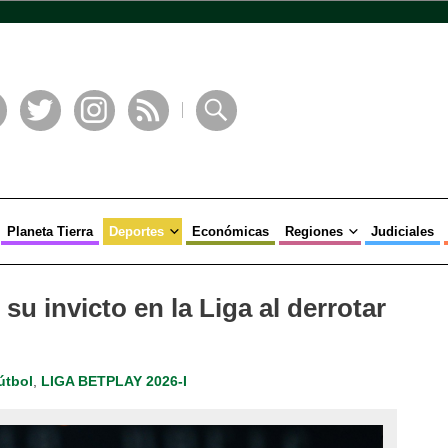
book
Twitter
Instagram
RSS
Buscar
Planeta Tierra
Deportes
Económicas
Regiones
Judiciales
u invicto en la Liga al derrotar
útbol
,
LIGA BETPLAY 2026-I