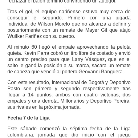
rechazar el balón terminó convirtiendo un autogol.
Tras el gol, el equipo nariñense estuvo muy cerca de
conseguir el segundo. Primero con una jugada
individual de Wilson Morelo que no alcanza a definir y
posteriormente con un remate de Mayer Gil que atajó
Wuilker Fariñez con su cuerpo.
Al minuto 60 llegó el empate aprovechando la pelota
quieta. Kevin Parra cobró un tiro libre de costado y envió
un centro preciso para que Larry Vásquez, que en el
salto le ganó la posición a su marca, sacara un remate
de cabeza que venció al portero Geovanni Banguera.
Con este resultado, Internacional de Bogotá y Deportivo
Pasto son primero y segundo respectivamente tras
llegar a 14 puntos, ambos con cuatro victorias, dos
empates y una derrota. Millonarios y Deportivo Pereira,
sus rivales en la próxima jornada.
Fecha 7 de la Liga
Este sábado comenzó la séptima fecha de la Liga
colombiana, jornada que dio inicio con el juego