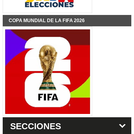
COPA MUNDIAL DE LA FIFA 2026
SECCIONES