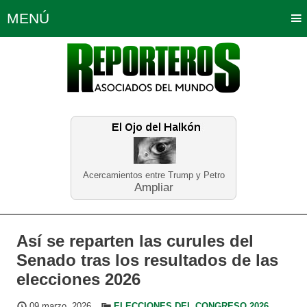
MENÚ
Portada
Política
Opinión
Bogotá
Internacionales
Planeta Tierra
Deportes
Económicas
Regiones
Judiciales
Tecnología
Salud
Turismo
Educación
Neira
Acercamientos entre Trump y Petro
Ampliar
Así se reparten las curules del
Senado tras los resultados de las
elecciones 2026
09 marzo, 2026
ELECCIONES DEL CONGRESO 2026
,