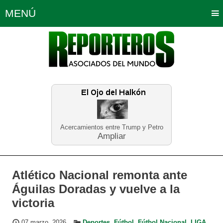
MENÚ
Portada
Política
Opinión
Bogotá
Internacionales
Planeta Tierra
Deportes
Económicas
Regiones
Judiciales
Tecnología
Salud
Turismo
Educación
Neira
Acercamientos entre Trump y Petro
Ampliar
Atlético Nacional remonta ante
Águilas Doradas y vuelve a la
victoria
07 marzo, 2026
Deportes
,
Fútbol
,
Fútbol Nacional
,
LIGA