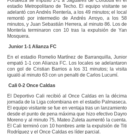
Fortaleza se impuso 2-1 a Jaguares de Córdoba en el
estadio Metropolitano de Techo. El equipo visitante se
adelantó con Andrés Rentería, a los 49 minutos; el local
remontó por intermedio de Andrés Arroyo, a los 58
minutos, y Juan Sebastián Herrera, al minuto 86. Los de
Montería terminaron con 10 tras la expulsión de Yan
Mosquera.
Junior 1-1 Alianza FC
En el estadio Romelio Martínez de Barranquilla, Junior
empató 1-1 con Alianza FC. Los locales se adelantaron
con gol de Cristian Barrios a los 31 minutos; la visita
igualó al minuto 63 con un penalti de Carlos Lucumí.
Cali 0-2 Once Caldas
El Deportivo Cali recibió al Once Caldas en la décima
jornada de la Liga colombiana en el estadio Palmaseca.
El equipo visitante se fue en ventaja tras un lanzamiento
desde el punto de pena máxima que hizo efectivo Dayro
Moreno y al minuto 75, Mateo Zuleta aumentó la cuenta.
El Cali terminó con 10 hombres ante la expulsión de Titi
Rodríguez y el Once Caldas es líder parcial.