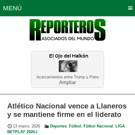
MENÚ
Portada
Política
Opinión
Bogotá
Internacionales
Planeta Tierra
Deportes
Económicas
Regiones
Judiciales
Tecnología
Salud
Turismo
Educación
Neira
Acercamientos entre Trump y Petro
Ampliar
Atlético Nacional vence a Llaneros
y se mantiene firme en el liderato
13 marzo, 2026
Deportes
,
Fútbol
,
Fútbol Nacional
,
LIGA
BETPLAY 2026-I