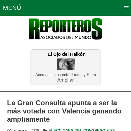
MENÚ
Portada
Política
Opinión
Bogotá
Internacionales
Planeta Tierra
Deportes
Económicas
Regiones
Judiciales
Tecnología
Salud
Turismo
Educación
Neira
Acercamientos entre Trump y Petro
Ampliar
La Gran Consulta apunta a ser la
más votada con Valencia ganando
ampliamente
07 marzo, 2026
ELECCIONES DEL CONGRESO 2026
,