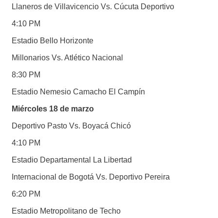
Llaneros de Villavicencio Vs. Cúcuta Deportivo
4:10 PM
Estadio Bello Horizonte
Millonarios Vs. Atlético Nacional
8:30 PM
Estadio Nemesio Camacho El Campín
Miércoles 18 de marzo
Deportivo Pasto Vs. Boyacá Chicó
4:10 PM
Estadio Departamental La Libertad
Internacional de Bogotá Vs. Deportivo Pereira
6:20 PM
Estadio Metropolitano de Techo