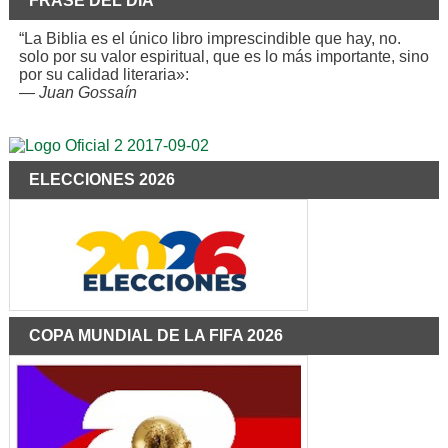
FRASE DEL DÍA
“La Biblia es el único libro imprescindible que hay, no.
solo por su valor espiritual, que es lo más importante, sino
por su calidad literaria»:
—
Juan Gossaín
ELECCIONES 2026
COPA MUNDIAL DE LA FIFA 2026