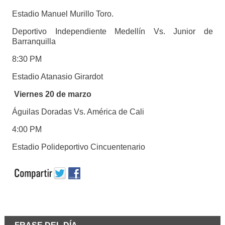
Estadio Manuel Murillo Toro.
Deportivo Independiente Medellín Vs. Junior de
Barranquilla
8:30 PM
Estadio Atanasio Girardot
Viernes 20 de marzo
Águilas Doradas Vs. América de Cali
4:00 PM
Estadio Polideportivo Cincuentenario