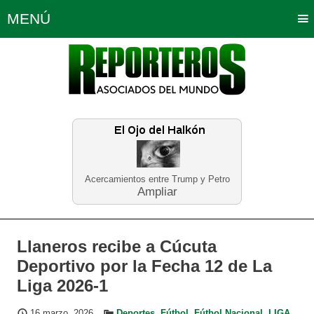
MENÚ
Portada
Política
Opinión
Bogotá
Internacionales
Planeta Tierra
Deportes
Económicas
Regiones
Judiciales
Tecnología
Salud
Turismo
Educación
Neira
Acercamientos entre Trump y Petro
Ampliar
Llaneros recibe a Cúcuta
Deportivo por la Fecha 12 de La
Liga 2026-1
16 marzo, 2026
Deportes
,
Fútbol
,
Fútbol Nacional
,
LIGA