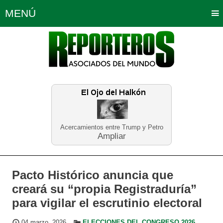
MENÚ
Portada
Política
Opinión
Bogotá
Internacionales
Planeta Tierra
Deportes
Económicas
Regiones
Judiciales
Tecnología
Salud
Turismo
Educación
Neira
Acercamientos entre Trump y Petro
Ampliar
Pacto Histórico anuncia que
creará su “propia Registraduría”
para vigilar el escrutinio electoral
04 marzo, 2026
ELECCIONES DEL CONGRESO 2026
,