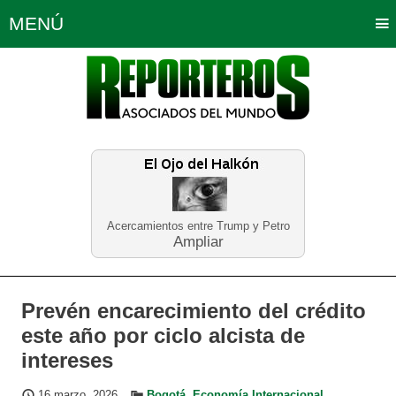
MENÚ
Portada
Política
Opinión
Bogotá
Internacionales
Planeta Tierra
Deportes
Económicas
Regiones
Judiciales
Tecnología
Salud
Turismo
Educación
Neira
Acercamientos entre Trump y Petro
Ampliar
Prevén encarecimiento del crédito
este año por ciclo alcista de
intereses
16 marzo, 2026
Bogotá
,
Economía Internacional
,