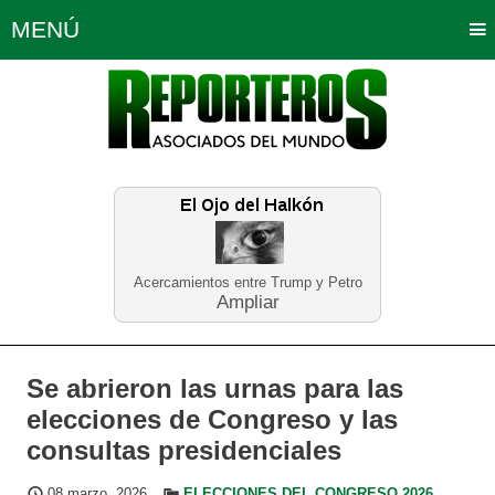
MENÚ
Portada
Política
Opinión
Bogotá
Internacionales
Planeta Tierra
Deportes
Económicas
Regiones
Judiciales
Tecnología
Salud
Turismo
Educación
Neira
Acercamientos entre Trump y Petro
Ampliar
Se abrieron las urnas para las
elecciones de Congreso y las
consultas presidenciales
08 marzo, 2026
ELECCIONES DEL CONGRESO 2026