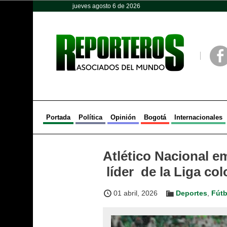
jueves agosto 6 de 2026
Opinión
Política
Deportes
Face
Portada
Política
Opinión
Bogotá
Internacionales
Atlético Nacional e
líder de la Liga co
01 abril, 2026
Deportes
,
Fútb