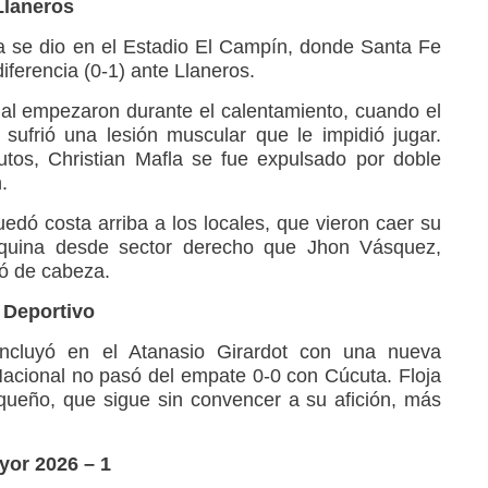
Llaneros
a se dio en el Estadio El Campín, donde Santa Fe
iferencia (0-1) ante Llaneros.
al empezaron durante el calentamiento, cuando el
ufrió una lesión muscular que le impidió jugar.
utos, Christian Mafla se fue expulsado por doble
.
edó costa arriba a los locales, que vieron caer su
squina desde sector derecho que Jhon Vásquez,
zó de cabeza.
 Deportivo
oncluyó en el Atanasio Girardot con una nueva
Nacional no pasó del empate 0-0 con Cúcuta. Floja
queño, que sigue sin convencer a su afición, más
yor 2026 – 1