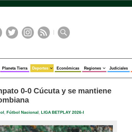
book
Twitter
Instagram
RSS
Buscar
Planeta Tierra
Deportes
Económicas
Regiones
Judiciales
mpato 0-0 Cúcuta y se mantiene
lombiana
ol
,
Fútbol Nacional
,
LIGA BETPLAY 2026-I