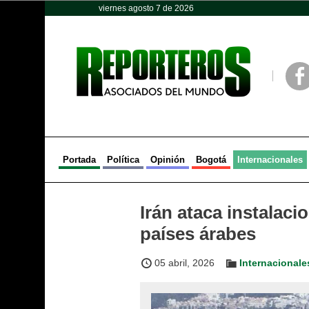
viernes agosto 7 de 2026
Opinión
Política
Deportes
Face
Portada
Política
Opinión
Bogotá
Internacionales
Irán ataca instalaci
países árabes
05 abril, 2026
Internacionale