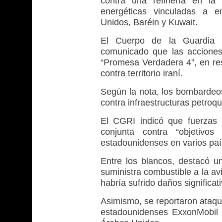
contra una refinería en la 
energéticas vinculadas a 
Unidos, Baréin y Kuwait.
El Cuerpo de la Guardia R
comunicado que las acciones
“Promesa Verdadera 4”, en res
contra territorio iraní.
Según la nota, los bombardeos
contra infraestructuras petroq
El CGRI indicó que fuerzas 
conjunta contra “objetivos
estadounidenses en varios paí
Entre los blancos, destacó un
suministra combustible a la avia
habría sufrido daños significat
Asimismo, se reportaron ataqu
estadounidenses ExxonMobil