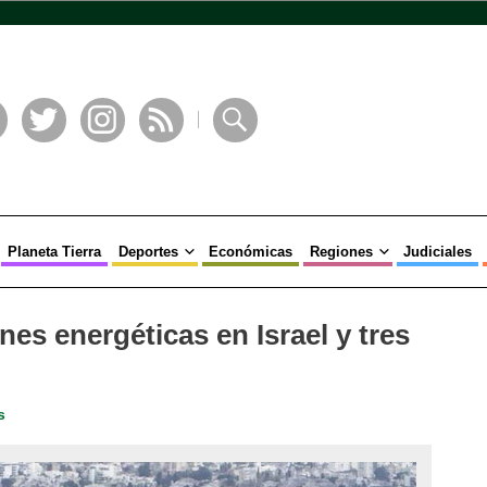
book
Twitter
Instagram
RSS
Buscar
Planeta Tierra
Deportes
Económicas
Regiones
Judiciales
ones energéticas en Israel y tres
s