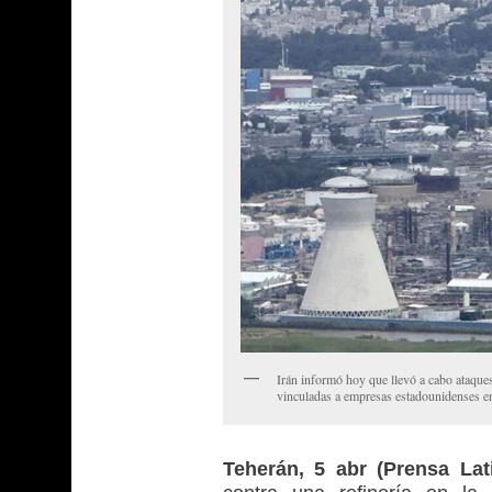
Irán informó hoy que llevó a cabo ataques 
vinculadas a empresas estadounidenses e
Teherán, 5 abr (Prensa Lat