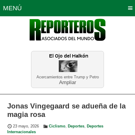
MENÚ
Portada
Política
Opinión
Bogotá
Internacionales
Planeta Tierra
Deportes
Económicas
Regiones
Judiciales
Tecnología
Salud
Turismo
Educación
Neira
Acercamientos entre Trump y Petro
Ampliar
Jonas Vingegaard se adueña de la
magia rosa
23 mayo, 2026
Ciclismo
,
Deportes
,
Deportes
Internacionales