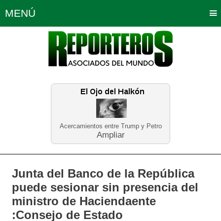
MENÚ
Portada
Política
Opinión
Bogotá
Internacionales
Planeta Tierra
Deportes
Económicas
Regiones
Judiciales
Tecnología
Salud
Turismo
Educación
Neira
Acercamientos entre Trump y Petro
Ampliar
Junta del Banco de la República
puede sesionar sin presencia del
ministro de Haciendaente
:Consejo de Estado